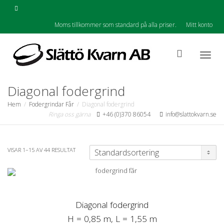
Moms tillkommer som standard på alla priser.
Mitt konto
Togg
Diagonal fodergrind
Hem
Fodergrindar Får
Diagonal fodergrind
Ringa oss gärna
+46 (0)370 86054
info@slattokvarn.se
navig
VISAR 1–15 AV 44 RESULTAT
Diagonal fodergrind
H = 0,85 m, L = 1,55 m