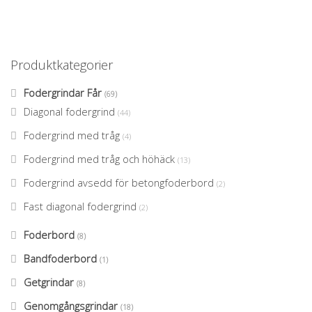
Produktkategorier
Fodergrindar Får
(69)
Diagonal fodergrind
(44)
Fodergrind med tråg
(4)
Fodergrind med tråg och höhäck
(13)
Fodergrind avsedd för betongfoderbord
(2)
Fast diagonal fodergrind
(2)
Foderbord
(8)
Bandfoderbord
(1)
Getgrindar
(8)
Genomgångsgrindar
(18)