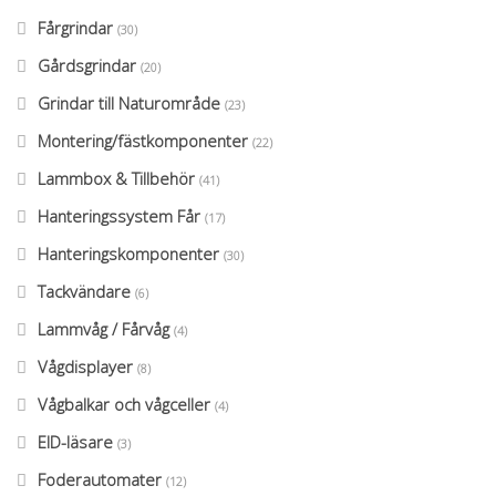
Fårgrindar
(30)
Gårdsgrindar
(20)
Grindar till Naturområde
(23)
Montering/fästkomponenter
(22)
Lammbox & Tillbehör
(41)
Hanteringssystem Får
(17)
Hanteringskomponenter
(30)
Tackvändare
(6)
Lammvåg / Fårvåg
(4)
Vågdisplayer
(8)
Vågbalkar och vågceller
(4)
EID-läsare
(3)
Foderautomater
(12)