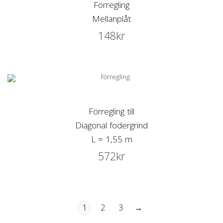
Förregling
Mellanplåt
148
kr
Förregling till
Diagonal fodergrind
L = 1,55 m
572
kr
1
2
3
→