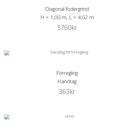
Diagonal fodergrind
H = 1,00 m, L = 4,02 m
5760
kr
Förregling
Handtag
363
kr