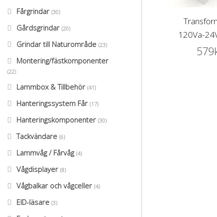
Fårgrindar
(30)
Transfor
Gårdsgrindar
(20)
120Va-24V
Grindar till Naturområde
(23)
579
Montering/fästkomponenter
(22)
Lammbox & Tillbehör
(41)
Hanteringssystem Får
(17)
Hanteringskomponenter
(30)
Tackvändare
(6)
Lammvåg / Fårvåg
(4)
Vågdisplayer
(8)
Vågbalkar och vågceller
(4)
EID-läsare
(3)