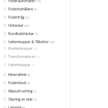
Foderautomater
(12)
Foderbehållare
(6)
Fodertråg
(12)
Höhäckar
(24)
Rundbalshäckar
(7)
Vattenkoppar & Tillbehör
(25)
Elvattenkoppar
(10)
Transformatorer
(3)
Vattenkoppar
(1)
Mineralhink
(8)
Foderblock
(3)
Klipputrustning
(1)
Slipning av skär
(2)
Lamning
(0)