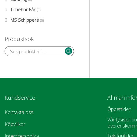
Tillbehör Får
(0)
MS Schippers
(5)
Produktsök
Kundservice
Allmän info
Öppettider:
Kontakta oss
Vår fysiska bu
Köpvillkor
överenskomm
Telefontider:
Integritetspolicy