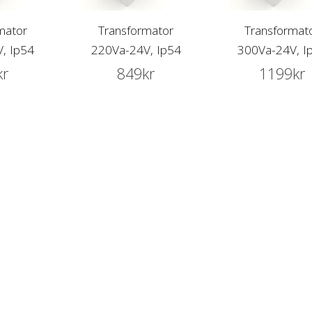
mator
Transformator
Transformat
, Ip54
220Va-24V, Ip54
300Va-24V, I
kr
849
kr
1199
kr