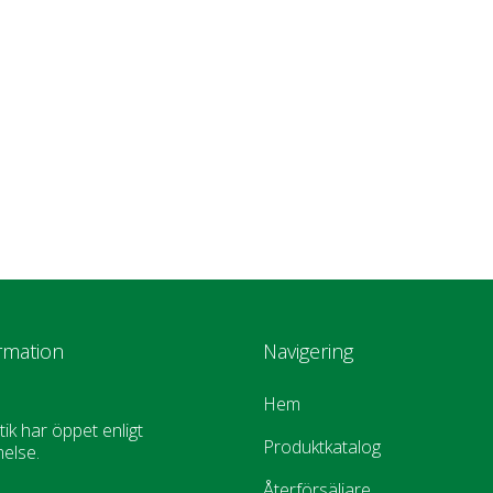
rmation
Navigering
Hem
tik har öppet enligt
Produktkatalog
else.
Återförsäljare