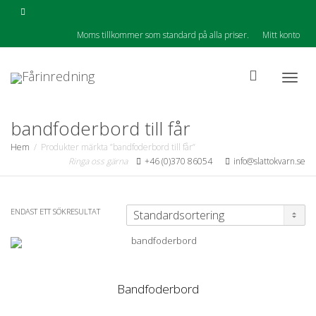
Moms tillkommer som standard på alla priser.
Mitt konto
Togg
bandfoderbord till får
Hem
Produkter märkta ”bandfoderbord till får”
Ringa oss gärna
+46 (0)370 86054
info@slattokvarn.se
navig
ENDAST ETT SÖKRESULTAT
Bandfoderbord