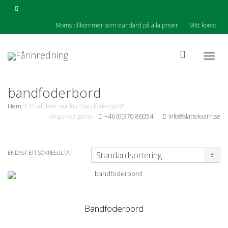
Moms tillkommer som standard på alla priser.
Mitt konto
Togg
bandfoderbord
Hem
Produkter märkta ”bandfoderbord”
Ringa oss gärna
+46 (0)370 86054
info@slattokvarn.se
navig
ENDAST ETT SÖKRESULTAT
Bandfoderbord