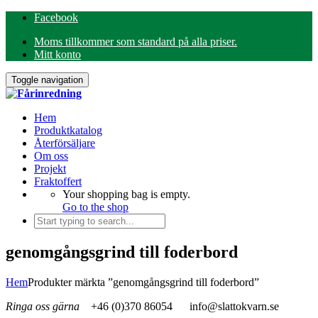
Facebook
Moms tillkommer som standard på alla priser.
Mitt konto
Toggle navigation
Hem
Produktkatalog
Återförsäljare
Om oss
Projekt
Fraktoffert
Your shopping bag is empty.
Go to the shop
genomgångsgrind till foderbord
Hem
Produkter märkta ”genomgångsgrind till foderbord”
Ringa oss gärna
+46 (0)370 86054
info@slattokvarn.se