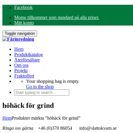
Facebook
Moms tillkommer som standard på alla priser.
Mitt konto
Toggle navigation
Hem
Produktkatalog
Återförsäljare
Om oss
Projekt
Fraktoffert
Your shopping bag is empty.
Go to the shop
höhäck för grind
Hem
Produkter märkta ”höhäck för grind”
Ringa oss gärna
+46 (0)370 86054
info@slattokvarn.se