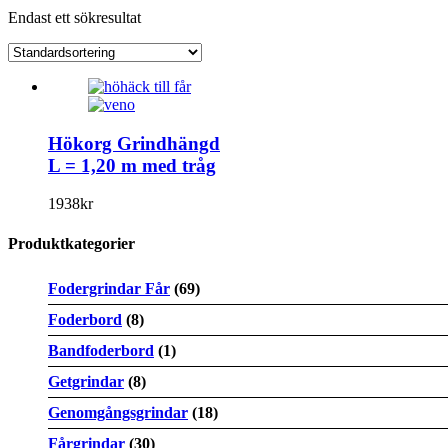
Endast ett sökresultat
Hökorg Grindhängd
L = 1,20 m med tråg
1938
kr
Produktkategorier
Fodergrindar Får
(69)
Foderbord
(8)
Bandfoderbord
(1)
Getgrindar
(8)
Genomgångsgrindar
(18)
Fårgrindar
(30)