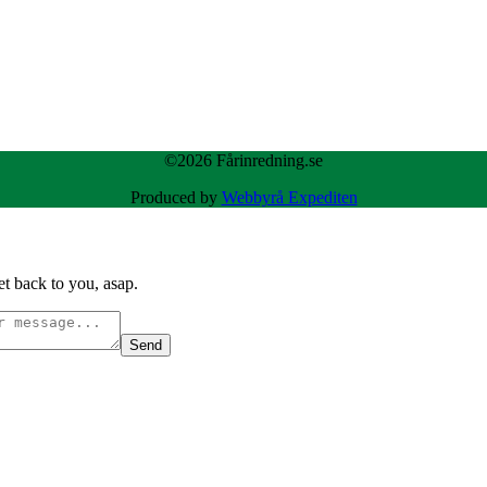
©2026 Fårinredning.se
Produced by
Webbyrå Expediten
t back to you, asap.
Send