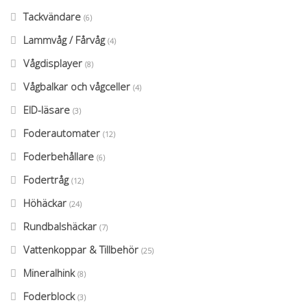
Tackvändare
(6)
Lammvåg / Fårvåg
(4)
Vågdisplayer
(8)
Vågbalkar och vågceller
(4)
EID-läsare
(3)
Foderautomater
(12)
Foderbehållare
(6)
Fodertråg
(12)
Höhäckar
(24)
Rundbalshäckar
(7)
Vattenkoppar & Tillbehör
(25)
Mineralhink
(8)
Foderblock
(3)