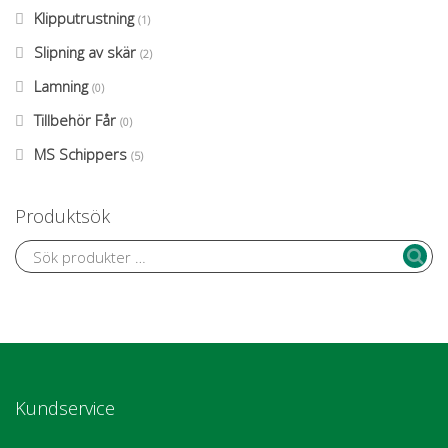
Klipputrustning
(1)
Slipning av skär
(2)
Lamning
(0)
Tillbehör Får
(0)
MS Schippers
(5)
Produktsök
Kundservice