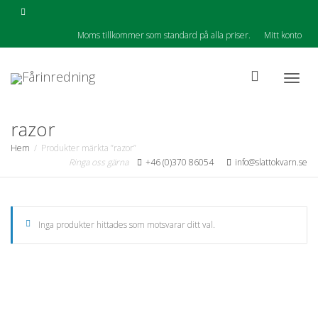
Moms tillkommer som standard på alla priser.
Mitt konto
Togg
razor
Hem
Produkter märkta ”razor”
Ringa oss gärna
+46 (0)370 86054
info@slattokvarn.se
navig
Inga produkter hittades som motsvarar ditt val.