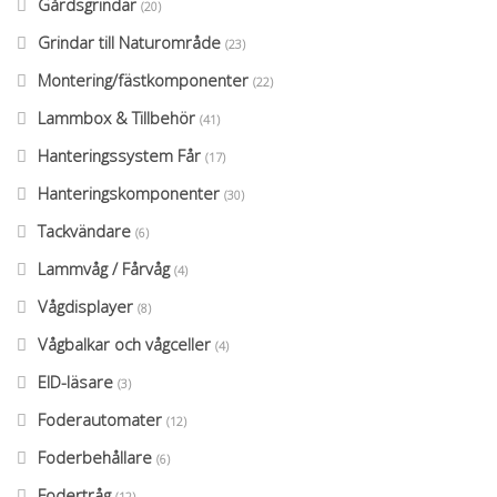
Gårdsgrindar
(20)
Grindar till Naturområde
(23)
Montering/fästkomponenter
(22)
Lammbox & Tillbehör
(41)
Hanteringssystem Får
(17)
Hanteringskomponenter
(30)
Tackvändare
(6)
Lammvåg / Fårvåg
(4)
Vågdisplayer
(8)
Vågbalkar och vågceller
(4)
EID-läsare
(3)
Foderautomater
(12)
Foderbehållare
(6)
Fodertråg
(12)