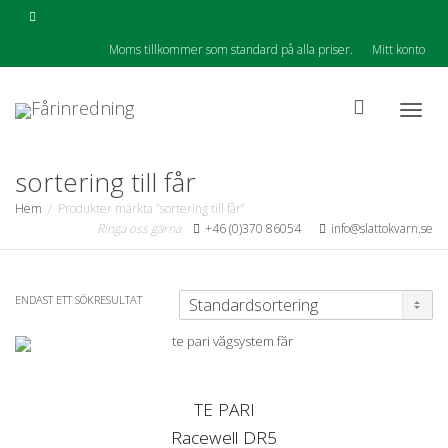
Moms tillkommer som standard på alla priser.
Mitt konto
Togg
sortering till får
Hem
Produkter märkta ”sortering till får”
Ringa oss gärna
+46 (0)370 86054
info@slattokvarn.se
navig
ENDAST ETT SÖKRESULTAT
TE PARI
Racewell DR5