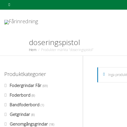
doseringspistol
Hem
Produkter märkta ”doseringspistol”
Produktkategorier
Inga produkt
Fodergrindar Får
(69)
Foderbord
(8)
Bandfoderbord
(1)
Getgrindar
(8)
Genomgångsgrindar
(18)