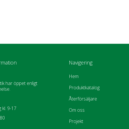
rmation
Navigering
Hem
tik har öppet enligt
Produktkatalog
else.
Återförsäljare
 kl. 9-17
Om oss
880
Projekt