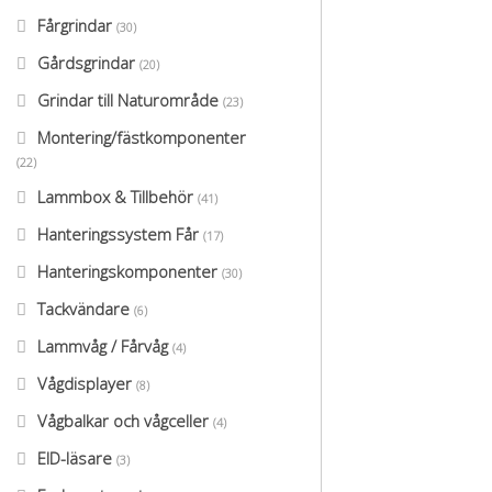
Fårgrindar
(30)
Gårdsgrindar
(20)
Grindar till Naturområde
(23)
Montering/fästkomponenter
(22)
Lammbox & Tillbehör
(41)
Hanteringssystem Får
(17)
Hanteringskomponenter
(30)
Tackvändare
(6)
Lammvåg / Fårvåg
(4)
Vågdisplayer
(8)
Vågbalkar och vågceller
(4)
EID-läsare
(3)