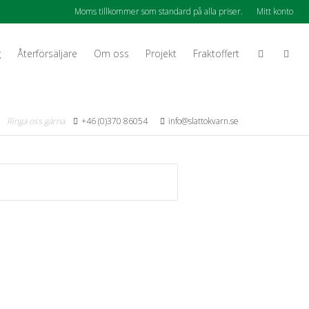
Moms tillkommer som standard på alla priser.
Mitt konto
g
Återförsäljare
Om oss
Projekt
Fraktoffert
Ringa oss gärna
+46 (0)370 86054
info@slattokvarn.se