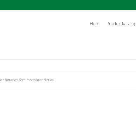
Hem
Produktkatalo
er hittades som motsvarar ditt val.