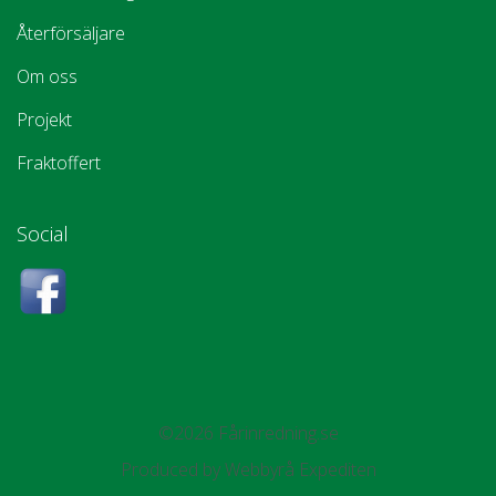
Återförsäljare
Om oss
Projekt
Fraktoffert
Social
©2026 Fårinredning.se
Produced by
Webbyrå Expediten