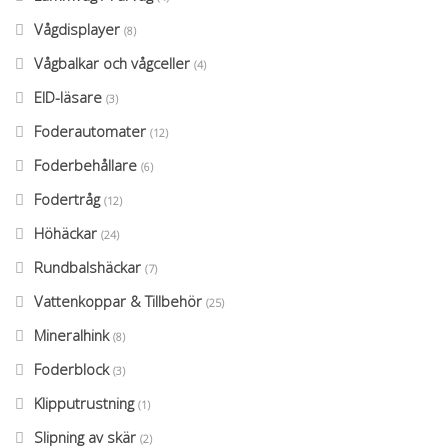
Vågdisplayer
(8)
Vågbalkar och vågceller
(4)
EID-läsare
(3)
Foderautomater
(12)
Foderbehållare
(6)
Fodertråg
(12)
Höhäckar
(24)
Rundbalshäckar
(7)
Vattenkoppar & Tillbehör
(25)
Mineralhink
(8)
Foderblock
(3)
Klipputrustning
(1)
Slipning av skär
(2)