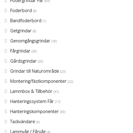
Fodergrindar Får
(69)
Foderbord
(8)
Bandfoderbord
(1)
Getgrindar
(8)
Genomgångsgrindar
(18)
Fårgrindar
(30)
Gårdsgrindar
(20)
Grindar till Naturområde
(23)
Montering/fästkomponenter
(22)
Lammbox & Tillbehör
(41)
Hanteringssystem Får
(17)
Hanteringskomponenter
(30)
Tackvändare
(6)
Lammvåg / Fårvåg
(4)