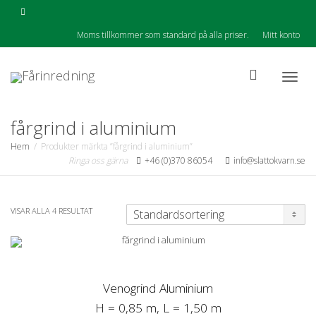
Moms tillkommer som standard på alla priser.
Mitt konto
Togg
fårgrind i aluminium
Hem
Produkter märkta ”fårgrind i aluminium”
Ringa oss gärna
+46 (0)370 86054
info@slattokvarn.se
navig
VISAR ALLA 4 RESULTAT
Venogrind Aluminium
H = 0,85 m, L = 1,50 m