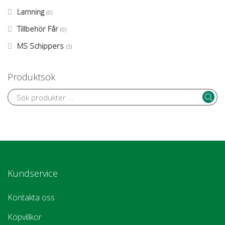
Lamning
(0)
Tillbehör Får
(0)
MS Schippers
(5)
Produktsök
Kundservice
Kontakta oss
Köpvillkor