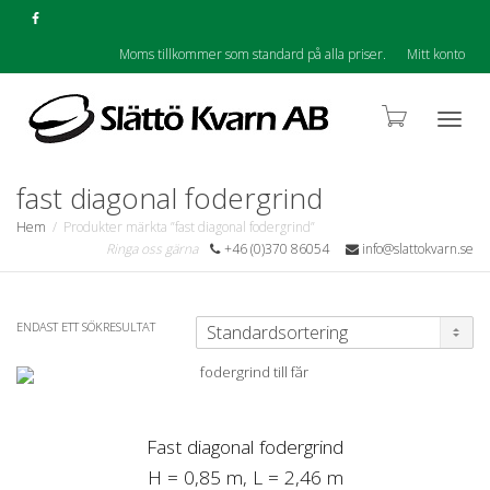
Moms tillkommer som standard på alla priser.
Mitt konto
Togg
fast diagonal fodergrind
Hem
Produkter märkta ”fast diagonal fodergrind”
Ringa oss gärna
+46 (0)370 86054
info@slattokvarn.se
navig
ENDAST ETT SÖKRESULTAT
Fast diagonal fodergrind
H = 0,85 m, L = 2,46 m