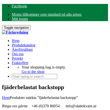
Facebook
Moms tillkommer som standard på alla priser.
Mitt konto
Toggle navigation
Hem
Produktkatalog
Återförsäljare
Om oss
Projekt
Fraktoffert
Your shopping bag is empty.
Go to the shop
fjäderbelastat backstopp
Hem
Produkter märkta ”fjäderbelastat backstopp”
Ringa oss gärna
+46 (0)370 86054
info@slattokvarn.se