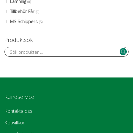
Lamning
(0)
Tillbehör Får
(0)
MS Schippers
(5)
Produktsök
Kundservice
Kontakta oss
Köpvillkor