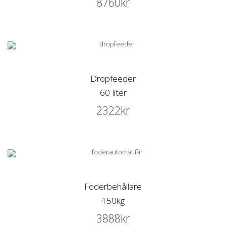
8760
kr
Dropfeeder
60 liter
2322
kr
Foderbehållare
150kg
3888
kr