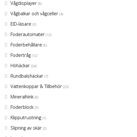
Vågdisplayer
(8)
Vågbalkar och vågceller
(4)
EID-läsare
(3)
Foderautomater
(12)
Foderbehållare
(6)
Fodertråg
(12)
Höhäckar
(24)
Rundbalshäckar
(7)
Vattenkoppar & Tillbehör
(25)
Mineralhink
(8)
Foderblock
(3)
Klipputrustning
(1)
Slipning av skär
(2)