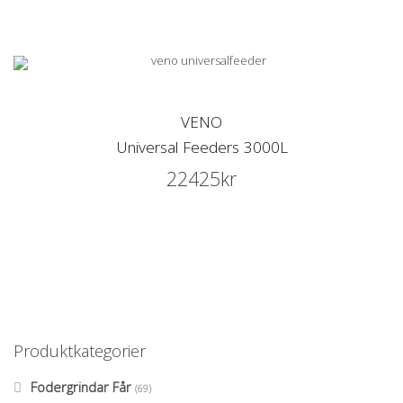
VENO
Universal Feeders 3000L
22425
kr
Produktkategorier
Fodergrindar Får
(69)