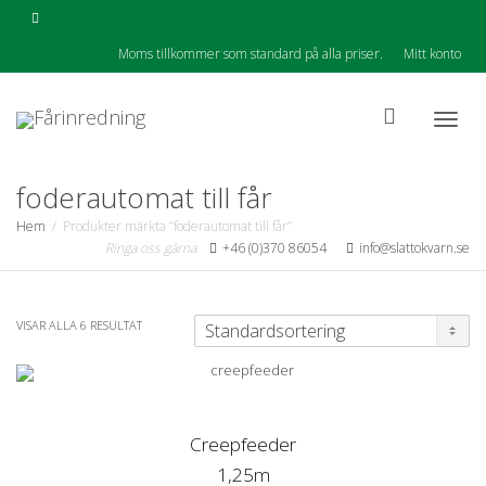
Moms tillkommer som standard på alla priser.
Mitt konto
Togg
foderautomat till får
Hem
Produkter märkta ”foderautomat till får”
Ringa oss gärna
+46 (0)370 86054
info@slattokvarn.se
navig
VISAR ALLA 6 RESULTAT
Creepfeeder
1,25m