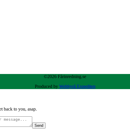
©2026 Fårinredning.se
Produced by
Webbyrå Expediten
t back to you, asap.
Send