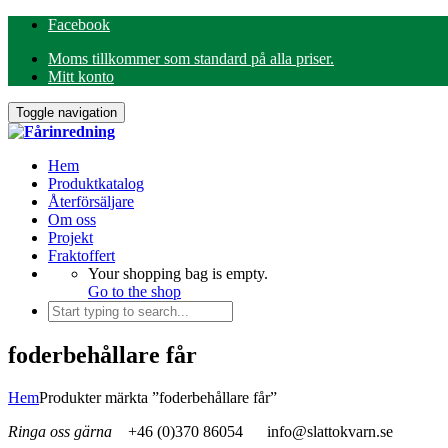
Facebook
Moms tillkommer som standard på alla priser.
Mitt konto
Toggle navigation
Hem
Produktkatalog
Återförsäljare
Om oss
Projekt
Fraktoffert
Your shopping bag is empty.
Go to the shop
foderbehållare får
Hem
Produkter märkta ”foderbehållare får”
Ringa oss gärna
+46 (0)370 86054
info@slattokvarn.se