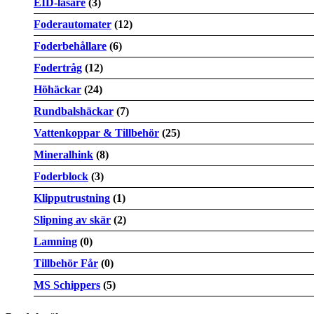
EID-läsare
(3)
Foderautomater
(12)
Foderbehållare
(6)
Fodertråg
(12)
Höhäckar
(24)
Rundbalshäckar
(7)
Vattenkoppar & Tillbehör
(25)
Mineralhink
(8)
Foderblock
(3)
Klipputrustning
(1)
Slipning av skär
(2)
Lamning
(0)
Tillbehör Får
(0)
MS Schippers
(5)