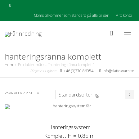
Moms tillkommer som standard på alla priser.
Mitt konto
Togg
hanteringsränna komplett
Hem
Produkter märkta ”hanteringsränna komplett”
Ringa oss gärna
+46 (0)370 86054
info@slattokvarn.se
navig
VISAR ALLA 2 RESULTAT
Hanteringssystem
Komplett H = 0,85 m