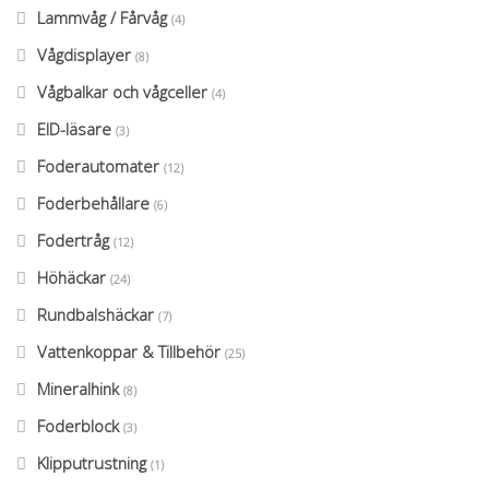
Lammvåg / Fårvåg
(4)
Vågdisplayer
(8)
Vågbalkar och vågceller
(4)
EID-läsare
(3)
Foderautomater
(12)
Foderbehållare
(6)
Fodertråg
(12)
Höhäckar
(24)
Rundbalshäckar
(7)
Vattenkoppar & Tillbehör
(25)
Mineralhink
(8)
Foderblock
(3)
Klipputrustning
(1)