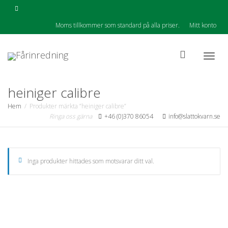
Moms tillkommer som standard på alla priser.
Mitt konto
Togg
heiniger calibre
Hem
Produkter märkta ”heiniger calibre”
Ringa oss gärna
+46 (0)370 86054
info@slattokvarn.se
navig
Inga produkter hittades som motsvarar ditt val.