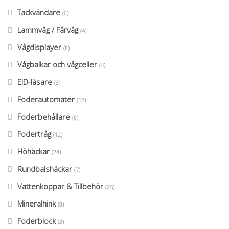
Tackvändare
(6)
Lammvåg / Fårvåg
(4)
Vågdisplayer
(8)
Vågbalkar och vågceller
(4)
EID-läsare
(3)
Foderautomater
(12)
Foderbehållare
(6)
Fodertråg
(12)
Höhäckar
(24)
Rundbalshäckar
(7)
Vattenkoppar & Tillbehör
(25)
Mineralhink
(8)
Foderblock
(3)