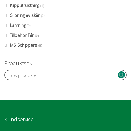
Klipputrustning
(1)
Slipning av skär
(2)
Lamning
(0)
Tillbehör Får
(0)
MS Schippers
(5)
Produktsök
Kundservice