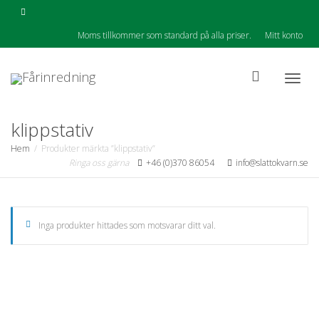
Moms tillkommer som standard på alla priser.
Mitt konto
Togg
klippstativ
Hem
Produkter märkta ”klippstativ”
Ringa oss gärna
+46 (0)370 86054
info@slattokvarn.se
navig
Inga produkter hittades som motsvarar ditt val.