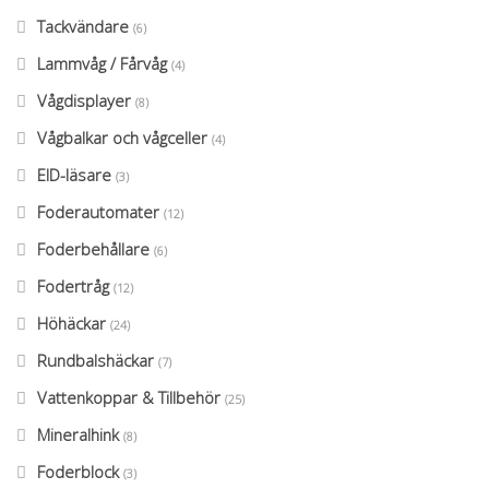
Tackvändare
(6)
Lammvåg / Fårvåg
(4)
Vågdisplayer
(8)
Vågbalkar och vågceller
(4)
EID-läsare
(3)
Foderautomater
(12)
Foderbehållare
(6)
Fodertråg
(12)
Höhäckar
(24)
Rundbalshäckar
(7)
Vattenkoppar & Tillbehör
(25)
Mineralhink
(8)
Foderblock
(3)