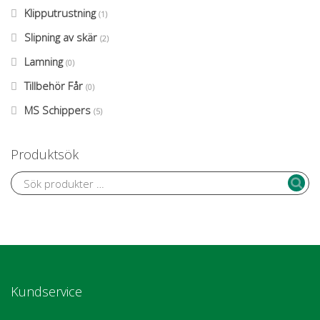
Klipputrustning
(1)
Slipning av skär
(2)
Lamning
(0)
Tillbehör Får
(0)
MS Schippers
(5)
Produktsök
Kundservice