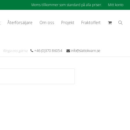
Moms tillkommer som standard på alla priser.
Mitt konto
g
Återförsäljare
Om oss
Projekt
Fraktoffert
Ringa oss gärna
+46 (0)370 86054
info@slattokvarn.se