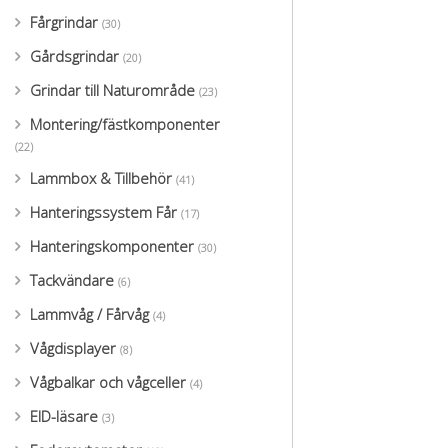
Fårgrindar
(30)
Gårdsgrindar
(20)
Grindar till Naturområde
(23)
Montering/fästkomponenter
(22)
Lammbox & Tillbehör
(41)
Hanteringssystem Får
(17)
Hanteringskomponenter
(30)
Tackvändare
(6)
Lammvåg / Fårvåg
(4)
Vågdisplayer
(8)
Vågbalkar och vågceller
(4)
EID-läsare
(3)