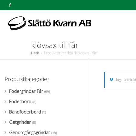
klövsax till får
Hem
Produkter märkta ”klövsax till får”
Produktkategorier
Inga produkt
Fodergrindar Får
(69)
Foderbord
(8)
Bandfoderbord
(1)
Getgrindar
(8)
Genomgångsgrindar
(18)