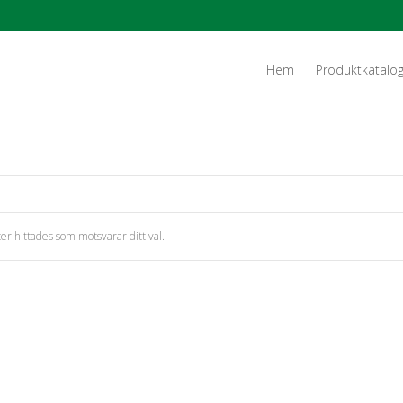
Hem
Produktkatalo
er hittades som motsvarar ditt val.