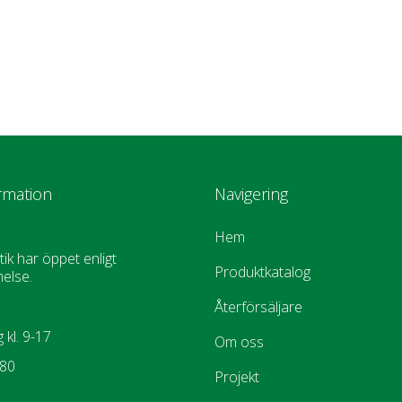
rmation
Navigering
Hem
tik har öppet enligt
Produktkatalog
else.
Återförsäljare
 kl. 9-17
Om oss
880
Projekt