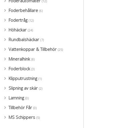
Foderautomater
(12)
Foderbehållare
(6)
Fodertråg
(12)
Höhäckar
(24)
Rundbalshäckar
(7)
Vattenkoppar & Tillbehör
(25)
Mineralhink
(8)
Foderblock
(3)
Klipputrustning
(1)
Slipning av skär
(2)
Lamning
(0)
Tillbehör Får
(0)
MS Schippers
(5)