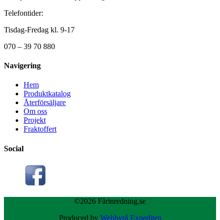
Telefontider:
Tisdag-Fredag kl. 9-17
070 – 39 70 880
Navigering
Hem
Produktkatalog
Återförsäljare
Om oss
Projekt
Fraktoffert
Social
©2026 Fårinredning.se
Produced by
Webbyrå Expediten