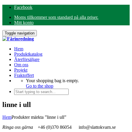
Facebook
Moms tillkommer som standard på alla priser.
Mitt konto
Toggle navigation
Hem
Produktkatalog
Återförsäljare
Om oss
Projekt
Fraktoffert
Your shopping bag is empty.
Go to the shop
linne i ull
Hem
Produkter märkta ”linne i ull”
Ringa oss gärna
+46 (0)370 86054
info@slattokvarn.se