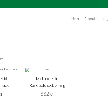
Hem
Produktkatalo
AT
 till
Mellandel till
shäck
Rundbalshäck x-ring
kr
882
kr