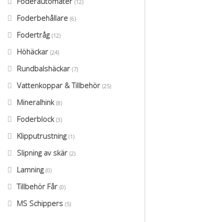
Foderautomater
(12)
Foderbehållare
(6)
Fodertråg
(12)
Höhäckar
(24)
Rundbalshäckar
(7)
Vattenkoppar & Tillbehör
(25)
Mineralhink
(8)
Foderblock
(3)
Klipputrustning
(1)
Slipning av skär
(2)
Lamning
(0)
Tillbehör Får
(0)
MS Schippers
(5)