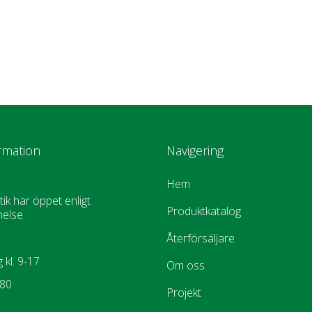
rmation
Navigering
Hem
tik har öppet enligt
Produktkatalog
else.
Återförsäljare
 kl. 9-17
Om oss
880
Projekt