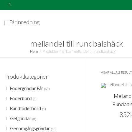
mellandel till rundbalshäck
Hem
Produkter märkta ”mellandel till rundbalshäck”
VISAR ALLA 2 RESULT
Produktkategorier
Fodergrindar Får
(69)
Mellandel
Foderbord
(8)
Rundbal
Bandfoderbord
(1)
852
Getgrindar
(8)
Genomgångsgrindar
(18)