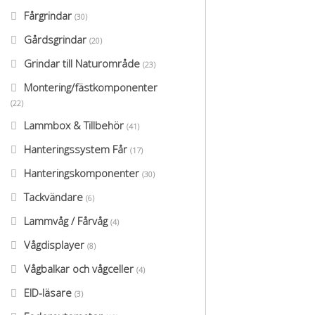
Fårgrindar
(30)
Gårdsgrindar
(20)
Grindar till Naturområde
(23)
Montering/fästkomponenter
(22)
Lammbox & Tillbehör
(41)
Hanteringssystem Får
(17)
Hanteringskomponenter
(30)
Tackvändare
(6)
Lammvåg / Fårvåg
(4)
Vågdisplayer
(8)
Vågbalkar och vågceller
(4)
EID-läsare
(3)