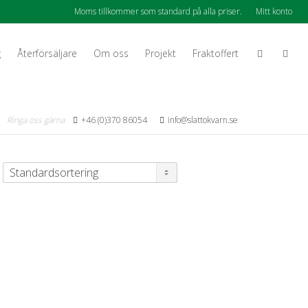
Moms tillkommer som standard på alla priser.
Mitt konto
g
Återförsäljare
Om oss
Projekt
Fraktoffert
Ringa oss gärna
+46 (0)370 86054
info@slattokvarn.se