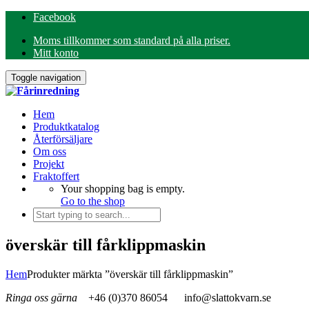
Facebook
Moms tillkommer som standard på alla priser.
Mitt konto
Toggle navigation
Hem
Produktkatalog
Återförsäljare
Om oss
Projekt
Fraktoffert
Your shopping bag is empty.
Go to the shop
överskär till fårklippmaskin
Hem
Produkter märkta ”överskär till fårklippmaskin”
Ringa oss gärna
+46 (0)370 86054
info@slattokvarn.se