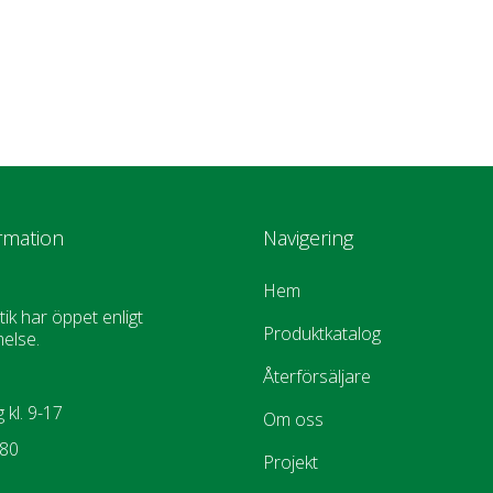
rmation
Navigering
Hem
tik har öppet enligt
Produktkatalog
else.
Återförsäljare
 kl. 9-17
Om oss
880
Projekt