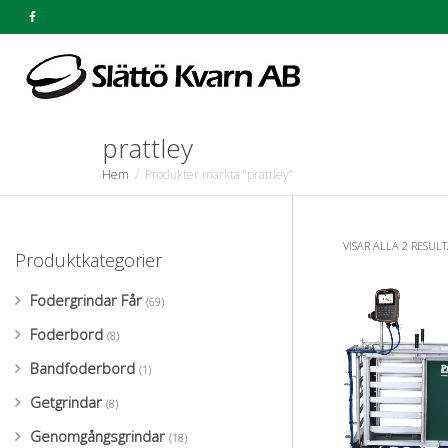
prattley
Hem
Produkter märkta ”prattley”
VISAR ALLA 2 RESULT
Produktkategorier
Fodergrindar Får
(69)
Foderbord
(8)
Bandfoderbord
(1)
Getgrindar
(8)
Genomgångsgrindar
(18)