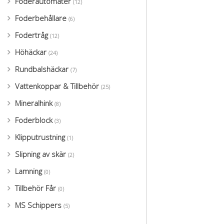
Foderautomater
(12)
Foderbehållare
(6)
Fodertråg
(12)
Höhäckar
(24)
Rundbalshäckar
(7)
Vattenkoppar & Tillbehör
(25)
Mineralhink
(8)
Foderblock
(3)
Klipputrustning
(1)
Slipning av skär
(2)
Lamning
(0)
Tillbehör Får
(0)
MS Schippers
(5)