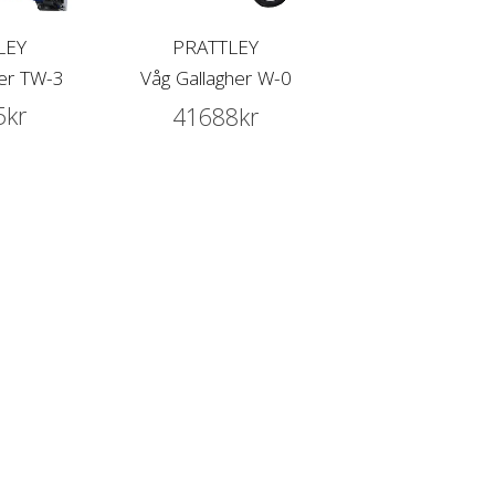
LEY
PRATTLEY
her TW-3
Våg Gallagher W-0
5
kr
41688
kr