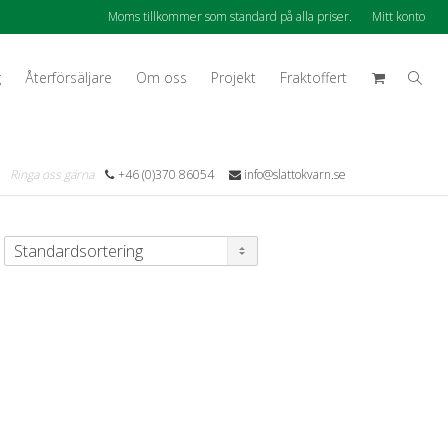
Moms tillkommer som standard på alla priser.
Mitt konto
g
Återförsäljare
Om oss
Projekt
Fraktoffert
Ringa oss gärna
+46 (0)370 86054
info@slattokvarn.se