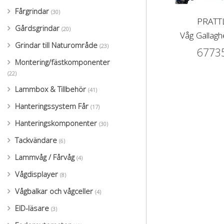
Fårgrindar
(30)
PRATT
Gårdsgrindar
(20)
Våg Gallag
Grindar till Naturområde
(23)
6773
Montering/fästkomponenter
(22)
Lammbox & Tillbehör
(41)
Hanteringssystem Får
(17)
Hanteringskomponenter
(30)
Tackvändare
(6)
Lammvåg / Fårvåg
(4)
Vågdisplayer
(8)
Vågbalkar och vågceller
(4)
EID-läsare
(3)