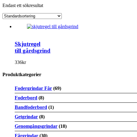
Endast ett sökresultat
Skjutregel
till gårdsgrind
336
kr
Produktkategorier
Fodergrindar Får
(69)
Foderbord
(8)
Bandfoderbord
(1)
Getgrindar
(8)
Genomgångsgrindar
(18)
Fårgrindar
(30)