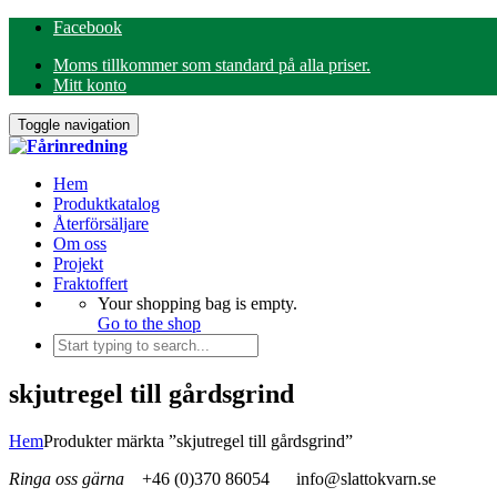
Facebook
Moms tillkommer som standard på alla priser.
Mitt konto
Toggle navigation
Hem
Produktkatalog
Återförsäljare
Om oss
Projekt
Fraktoffert
Your shopping bag is empty.
Go to the shop
skjutregel till gårdsgrind
Hem
Produkter märkta ”skjutregel till gårdsgrind”
Ringa oss gärna
+46 (0)370 86054
info@slattokvarn.se