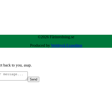
©2026 Fårinredning.se
Produced by
Webbyrå Expediten
t back to you, asap.
Send