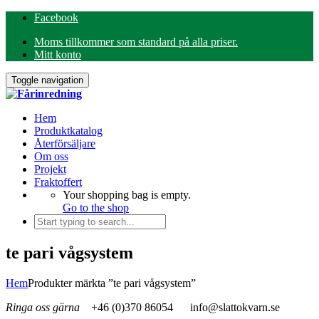
Facebook
Moms tillkommer som standard på alla priser.
Mitt konto
Toggle navigation
Hem
Produktkatalog
Återförsäljare
Om oss
Projekt
Fraktoffert
Your shopping bag is empty.
Go to the shop
te pari vågsystem
Hem
Produkter märkta ”te pari vågsystem”
Ringa oss gärna
+46 (0)370 86054
info@slattokvarn.se