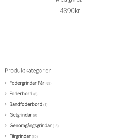
4890
kr
Produktkategorier
Fodergrindar Får
(69)
Foderbord
(8)
Bandfoderbord
(1)
Getgrindar
(8)
Genomgångsgrindar
(18)
Fårgrindar
(30)