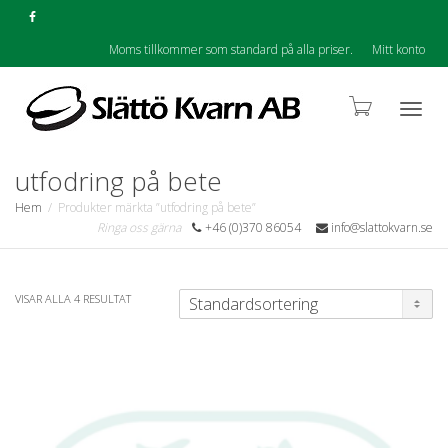
Moms tillkommer som standard på alla priser.
Mitt konto
Togg
utfodring på bete
Hem
Produkter märkta ”utfodring på bete”
Ringa oss gärna
+46 (0)370 86054
info@slattokvarn.se
navig
VISAR ALLA 4 RESULTAT