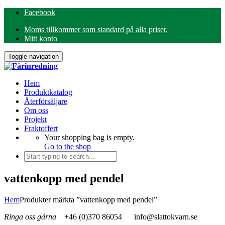
Facebook
Moms tillkommer som standard på alla priser.
Mitt konto
Toggle navigation
Hem
Produktkatalog
Återförsäljare
Om oss
Projekt
Fraktoffert
Your shopping bag is empty.
Go to the shop
vattenkopp med pendel
Hem
Produkter märkta ”vattenkopp med pendel”
Ringa oss gärna
+46 (0)370 86054
info@slattokvarn.se