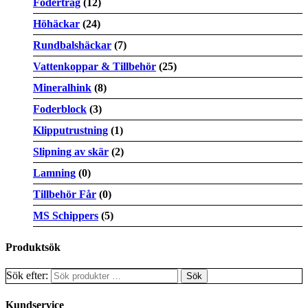
Fodertråg
(12)
Höhäckar
(24)
Rundbalshäckar
(7)
Vattenkoppar & Tillbehör
(25)
Mineralhink
(8)
Foderblock
(3)
Klipputrustning
(1)
Slipning av skär
(2)
Lamning
(0)
Tillbehör Får
(0)
MS Schippers
(5)
Produktsök
Sök efter:
Kundservice