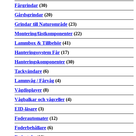
Fårgrindar
(30)
Gårdsgrindar
(20)
Grindar till Naturområde
(23)
Montering/fästkomponenter
(22)
Lammbox & Tillbehör
(41)
Hanteringssystem Får
(17)
Hanteringskomponenter
(30)
Tackvändare
(6)
Lammvåg / Fårvåg
(4)
Vågdisplayer
(8)
Vågbalkar och vågceller
(4)
EID-läsare
(3)
Foderautomater
(12)
Foderbehållare
(6)