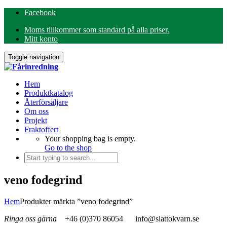
Facebook
Moms tillkommer som standard på alla priser.
Mitt konto
Toggle navigation
Hem
Produktkatalog
Återförsäljare
Om oss
Projekt
Fraktoffert
Your shopping bag is empty.
Go to the shop
veno fodegrind
Hem
Produkter märkta ”veno fodegrind”
Ringa oss gärna
+46 (0)370 86054
info@slattokvarn.se