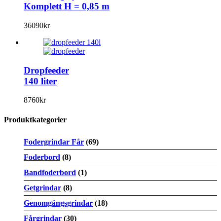
Komplett H = 0,85 m
36090
kr
Dropfeeder
140 liter
8760
kr
Produktkategorier
Fodergrindar Får
(69)
Foderbord
(8)
Bandfoderbord
(1)
Getgrindar
(8)
Genomgångsgrindar
(18)
Fårgrindar
(30)