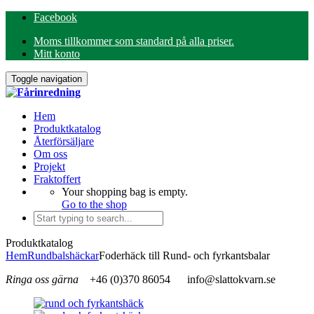
Facebook
Moms tillkommer som standard på alla priser.
Mitt konto
Toggle navigation
Hem
Produktkatalog
Återförsäljare
Om oss
Projekt
Fraktoffert
Your shopping bag is empty.
Go to the shop
Produktkatalog
Hem
Rundbalshäckar
Foderhäck till Rund- och fyrkantsbalar
Ringa oss gärna
+46 (0)370 86054
info@slattokvarn.se