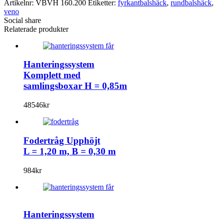
Artikelnr:
VBVH 160.200
Etiketter:
fyrkantbalshäck
,
rundbalshäck
,
veno
Social share
Relaterade produkter
Hanteringssystem
Komplett med
samlingsboxar H = 0,85m
48546
kr
Fodertråg Upphöjt
L = 1,20 m, B = 0,30 m
984
kr
Hanteringssystem