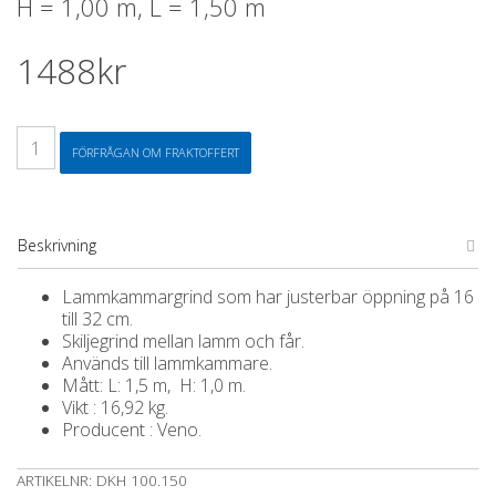
H = 1,00 m, L = 1,50 m
1488
kr
Lammkammargrind
FÖRFRÅGAN OM FRAKTOFFERT
H
=
1,00
m,
L
Beskrivning
=
1,50
Lammkammargrind som har justerbar öppning på 16
m
till 32 cm.
mängd
Skiljegrind mellan lamm och får.
Används till lammkammare.
Mått: L: 1,5 m, H: 1,0 m.
Vikt : 16,92 kg.
Producent : Veno.
ARTIKELNR:
DKH 100.150