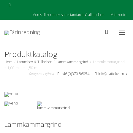
Moms tillkommer som standard på alla priser.
Mitt konto
Togg
Produktkatalog
Hem
Lammbox & Tillbehör
Lammkammargrind
Lammkammargrind H
= 1,00 m, L = 1,50 m
navig
Ringa oss gärna
+46 (0)370 86054
info@slattokvarn.se
Lammkammargrind