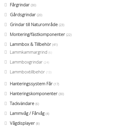
Fårgrindar
(30)
Gårdsgrindar
(20)
Grindar till Naturområde
(23)
Montering/fästkomponenter
(22)
Lammbox & Tillbehör
(41)
Lammkammargrind
(6)
Lammboxgrindar
(24)
Lammboxtillbehör
(13)
Hanteringssystem Får
(17)
Hanteringskomponenter
(30)
Tackvändare
(6)
Lammvåg / Fårvåg
(4)
Vågdisplayer
(8)