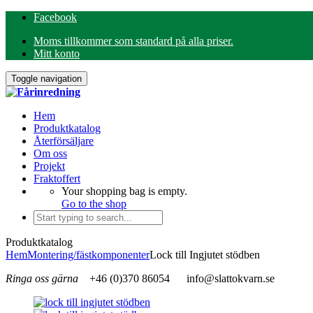
Facebook
Moms tillkommer som standard på alla priser.
Mitt konto
Toggle navigation
Hem
Produktkatalog
Återförsäljare
Om oss
Projekt
Fraktoffert
Your shopping bag is empty.
Go to the shop
Produktkatalog
Hem
Montering/fästkomponenter
Lock till Ingjutet stödben
Ringa oss gärna
+46 (0)370 86054
info@slattokvarn.se