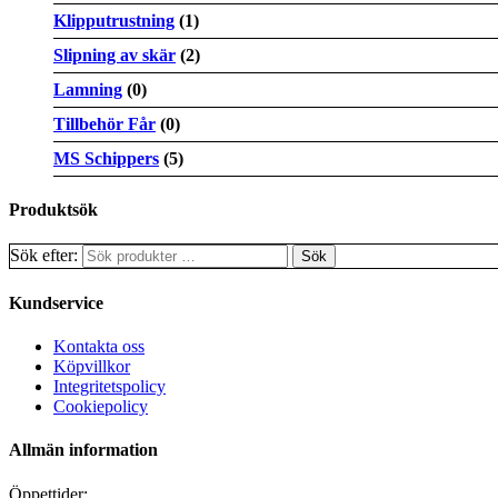
Klipputrustning
(1)
Slipning av skär
(2)
Lamning
(0)
Tillbehör Får
(0)
MS Schippers
(5)
Produktsök
Sök efter:
Kundservice
Kontakta oss
Köpvillkor
Integritetspolicy
Cookiepolicy
Allmän information
Öppettider: