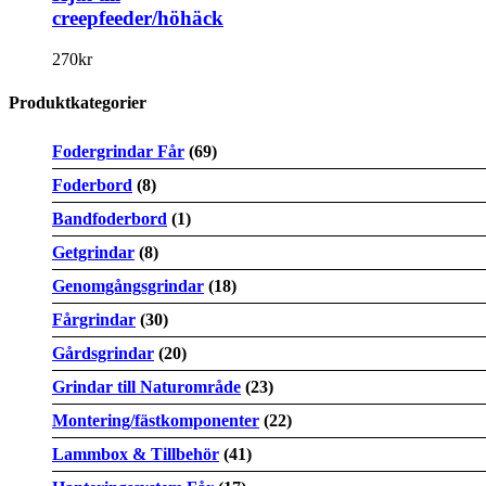
creepfeeder/höhäck
270
kr
Produktkategorier
Fodergrindar Får
(69)
Foderbord
(8)
Bandfoderbord
(1)
Getgrindar
(8)
Genomgångsgrindar
(18)
Fårgrindar
(30)
Gårdsgrindar
(20)
Grindar till Naturområde
(23)
Montering/fästkomponenter
(22)
Lammbox & Tillbehör
(41)