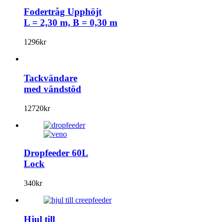
Fodertråg Upphöjt
L = 2,30 m, B = 0,30 m
1296
kr
Tackvändare
med vändstöd
12720
kr
Dropfeeder 60L
Lock
340
kr
Hjul till