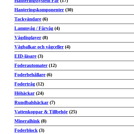
Hanteringssystem Får
(17)
Hanteringskomponenter
(30)
Tackvändare
(6)
Lammvåg / Fårvåg
(4)
Vågdisplayer
(8)
Vågbalkar och vågceller
(4)
EID-läsare
(3)
Foderautomater
(12)
Foderbehållare
(6)
Fodertråg
(12)
Höhäckar
(24)
Rundbalshäckar
(7)
Vattenkoppar & Tillbehör
(25)
Mineralhink
(8)
Foderblock
(3)