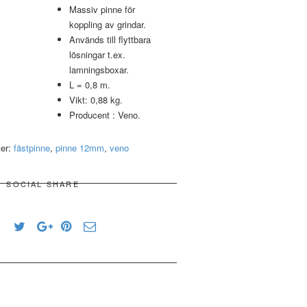
Massiv pinne för
koppling av grindar.
Används till flyttbara
lösningar t.ex.
lamningsboxar.
L = 0,8 m.
Vikt: 0,88 kg.
Producent : Veno.
ter:
fästpinne
,
pinne 12mm
,
veno
SOCIAL SHARE