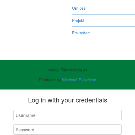
Om oss
Projekt
Fraktoffert
©2026 Fårinredning.se
Produced by
Webbyrå Expediten
Log in with your credentials