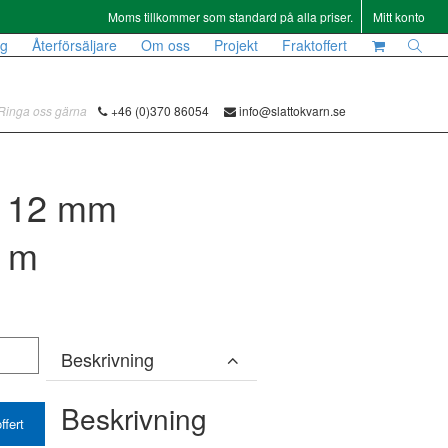
Moms tillkommer som standard på alla priser.
Mitt konto
og
Återförsäljare
Om oss
Projekt
Fraktoffert
Ringa oss gärna
+46 (0)370 86054
info@slattokvarn.se
Ø 12 mm
0 m
Beskrivning
Beskrivning
ffert