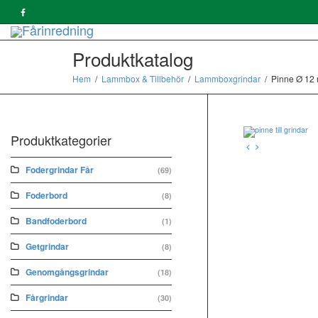
Produktkatalog
Hem
Lammbox & Tillbehör
Lammboxgrindar
Pinne Ø 12 
Produktkategorier
Fodergrindar Får
(69)
Foderbord
(8)
Bandfoderbord
(1)
Getgrindar
(8)
Genomgångsgrindar
(18)
Fårgrindar
(30)