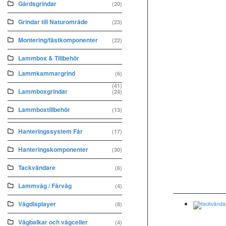
Gårdsgrindar
(20)
Grindar till Naturområde
(23)
Montering/fästkomponenter
(22)
Lammbox & Tillbehör
Lammkammargrind
(6)
(41)
Lammboxgrindar
(24)
Lammboxtillbehör
(13)
Hanteringssystem Får
(17)
Hanteringskomponenter
(30)
Tackvändare
(6)
Lammvåg / Fårvåg
(4)
Vågdisplayer
(8)
Vågbalkar och vågceller
(4)