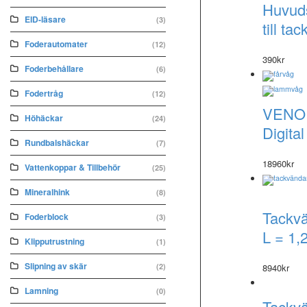
Huvud
EID-läsare
(3)
till ta
Foderautomater
(12)
390
kr
Foderbehållare
(6)
Fodertråg
(12)
VENO
Höhäckar
(24)
Digita
Rundbalshäckar
(7)
18960
kr
Vattenkoppar & Tillbehör
(25)
Mineralhink
(8)
Tackv
Foderblock
(3)
L = 1,
Klipputrustning
(1)
Slipning av skär
(2)
8940
kr
Lamning
(0)
Tackv