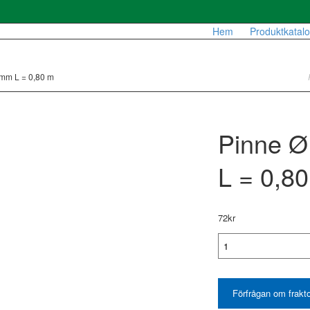
Hem
Produktkatal
mm L = 0,80 m
Pinne 
L = 0,8
72
kr
Pinne
Ø
12
mm
Förfrågan om frakto
L