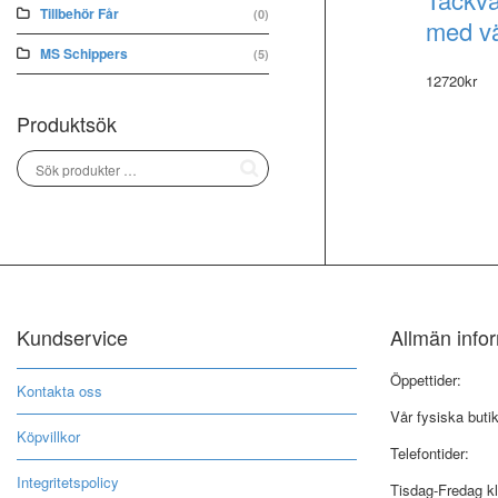
Tillbehör Får
(0)
med v
MS Schippers
(5)
12720
kr
Produktsök
Kundservice
Allmän info
Öppettider:
Kontakta oss
Vår fysiska buti
Köpvillkor
Telefontider:
Integritetspolicy
Tisdag-Fredag kl