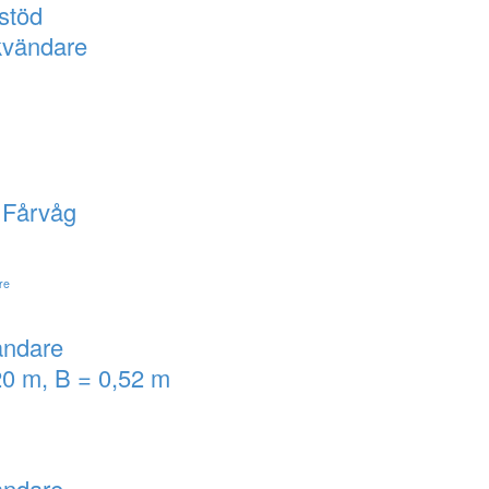
stöd
ckvändare
l Fårvåg
ändare
20 m, B = 0,52 m
ändare