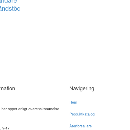
ändstöd
rmation
Navigering
Hem
k har öppet enligt överenskommelse.
Produktkatalog
Återförsäljare
. 9-17