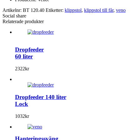
Artikelnr:
BT 120.40
Etiketter:
klippstol
,
klippstol till får
,
veno
Social share
Relaterade produkter
Dropfeeder
60 liter
2322
kr
Dropfeeder 140 liter
Lock
1032
kr
Hanteringssväng