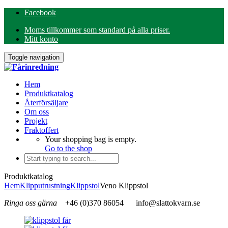
Facebook
Moms tillkommer som standard på alla priser.
Mitt konto
Toggle navigation
Hem
Produktkatalog
Återförsäljare
Om oss
Projekt
Fraktoffert
Your shopping bag is empty.
Go to the shop
Produktkatalog
Hem
Klipputrustning
Klippstol
Veno Klippstol
Ringa oss gärna
+46 (0)370 86054
info@slattokvarn.se