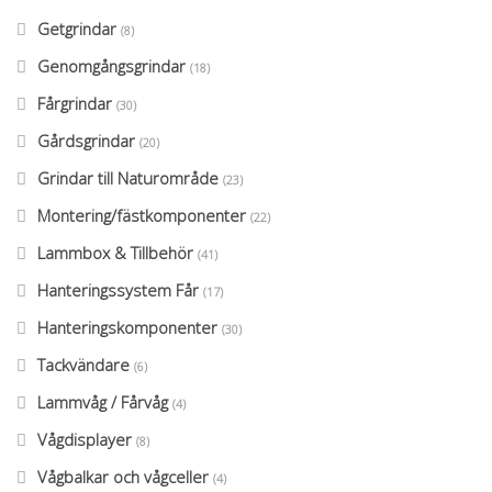
Getgrindar
(8)
Genomgångsgrindar
(18)
Fårgrindar
(30)
Gårdsgrindar
(20)
Grindar till Naturområde
(23)
Montering/fästkomponenter
(22)
Lammbox & Tillbehör
(41)
Hanteringssystem Får
(17)
Hanteringskomponenter
(30)
Tackvändare
(6)
Lammvåg / Fårvåg
(4)
Vågdisplayer
(8)
Vågbalkar och vågceller
(4)