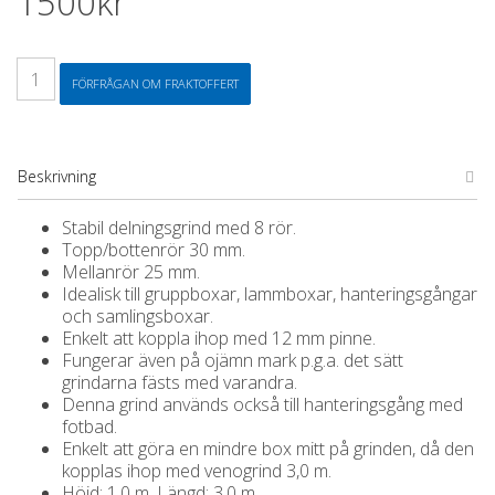
1500
kr
Venogrind
FÖRFRÅGAN OM FRAKTOFFERT
H
=
1,00
m,
L
Beskrivning
=
3,00
Stabil delningsgrind med 8 rör.
m
Topp/bottenrör 30 mm.
mängd
Mellanrör 25 mm.
Idealisk till gruppboxar, lammboxar, hanteringsgångar
och samlingsboxar.
Enkelt att koppla ihop med 12 mm pinne.
Fungerar även på ojämn mark p.g.a. det sätt
grindarna fästs med varandra.
Denna grind används också till hanteringsgång med
fotbad.
Enkelt att göra en mindre box mitt på grinden, då den
kopplas ihop med venogrind 3,0 m.
Höjd: 1,0 m. Längd: 3,0 m.