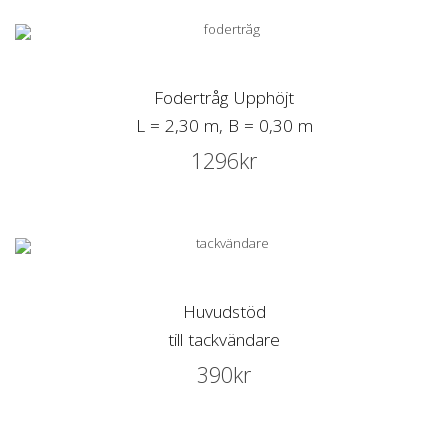
Fodertråg Upphöjt
L = 2,30 m, B = 0,30 m
1296
kr
Huvudstöd
till tackvändare
390
kr