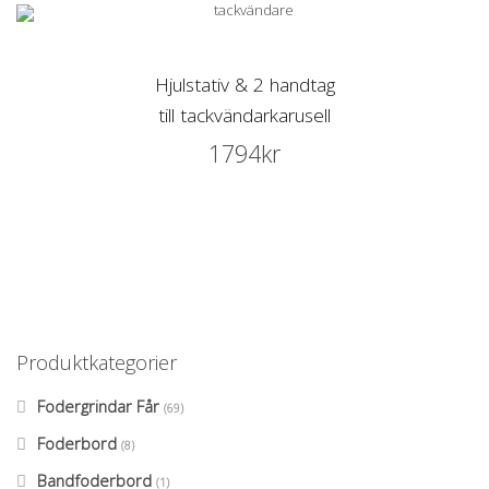
Hjulstativ & 2 handtag
till tackvändarkarusell
1794
kr
Produktkategorier
Fodergrindar Får
(69)
Foderbord
(8)
Bandfoderbord
(1)