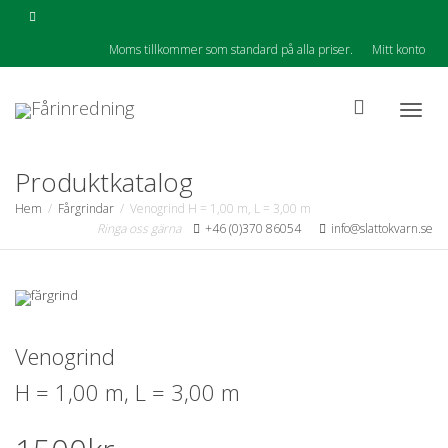
Moms tillkommer som standard på alla priser.
Mitt konto
Togg
Produktkatalog
Hem
Fårgrindar
Venogrind H = 1,00 m, L = 3,00 m
Ringa oss gärna
+46 (0)370 86054
info@slattokvarn.se
navig
Venogrind
H = 1,00 m, L = 3,00 m