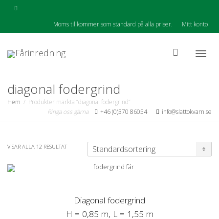
Moms tillkommer som standard på alla priser.
Mitt konto
Togg
diagonal fodergrind
Hem
Produkter märkta ”diagonal fodergrind”
Ringa oss gärna
+46 (0)370 86054
info@slattokvarn.se
navig
VISAR ALLA 12 RESULTAT
Diagonal fodergrind
H = 0,85 m, L = 1,55 m