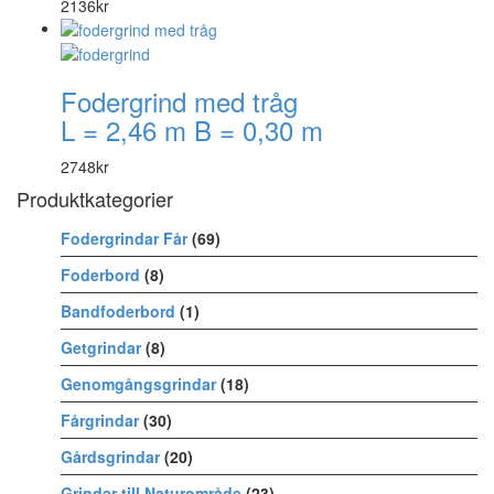
2136
kr
Fodergrind med tråg
L = 2,46 m B = 0,30 m
2748
kr
Produktkategorier
Fodergrindar Får
(69)
Foderbord
(8)
Bandfoderbord
(1)
Getgrindar
(8)
Genomgångsgrindar
(18)
Fårgrindar
(30)
Gårdsgrindar
(20)
Grindar till Naturområde
(23)