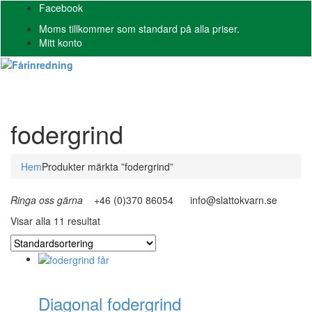
Facebook
Moms tillkommer som standard på alla priser.
Mitt konto
Toggl
naviga
fodergrind
Hem
Produkter märkta ”fodergrind”
Ringa oss gärna
+46 (0)370 86054
info@slattokvarn.se
Visar alla 11 resultat
Diagonal fodergrind