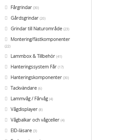
Fårgrindar
(30)
Gårdsgrindar
(20)
Grindar till Naturområde
(23)
Montering/fästkomponenter
(22)
Lammbox & Tillbehör
(41)
Hanteringssystem Får
(17)
Hanteringskomponenter
(30)
Tackvändare
(6)
Lammvåg / Fårvåg
(4)
Vågdisplayer
(8)
Vågbalkar och vågceller
(4)
EID-läsare
(3)