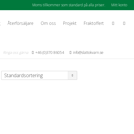
Moms tillkommer som standard på alla priser.
Mitt konto
g
Återförsäljare
Om oss
Projekt
Fraktoffert
Ringa oss gärna
+46 (0)370 86054
info@slattokvarn.se