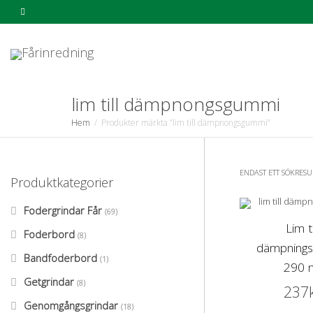
lim till dämpnongsgummi
Hem
Produkter märkta ”lim till dämpnongsgummi”
ENDAST ETT SÖKRESU
Produktkategorier
Fodergrindar Får
(69)
Lim ti
Foderbord
(8)
dämpning
Bandfoderbord
(1)
290 
Getgrindar
(8)
237
Genomgångsgrindar
(18)