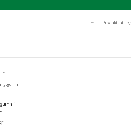
Hem
Produktkatalo
LTAT
ll
sgummi
ml
kr