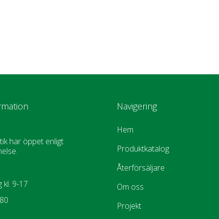
rmation
Navigering
Hem
tik har öppet enligt
Produktkatalog
else.
Återförsäljare
 kl. 9-17
Om oss
880
Projekt