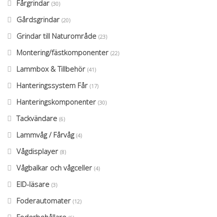
Fårgrindar
(30)
Gårdsgrindar
(20)
Grindar till Naturområde
(23)
Montering/fästkomponenter
(22)
Lammbox & Tillbehör
(41)
Hanteringssystem Får
(17)
Hanteringskomponenter
(30)
Tackvändare
(6)
Lammvåg / Fårvåg
(4)
Vågdisplayer
(8)
Vågbalkar och vågceller
(4)
EID-läsare
(3)
Foderautomater
(12)
Foderbehållare