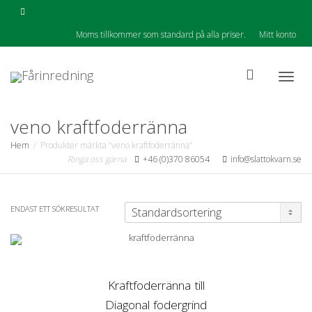
Moms tillkommer som standard på alla priser.
Mitt konto
Togg
veno kraftfoderränna
Hem
Produkter märkta ”veno kraftfoderränna”
Ringa oss gärna
+46 (0)370 86054
info@slattokvarn.se
navig
ENDAST ETT SÖKRESULTAT
Kraftfoderränna till
Diagonal fodergrind