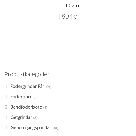
L = 4,02 m
1804
kr
Produktkategorier
Fodergrindar Får
(69)
Foderbord
(8)
Bandfoderbord
(1)
Getgrindar
(8)
Genomgångsgrindar
(18)