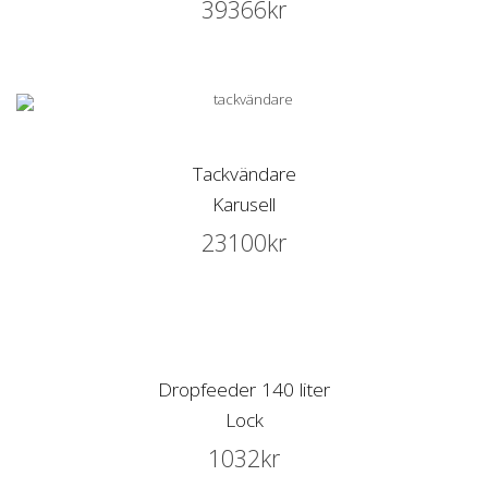
39366
kr
Tackvändare
Karusell
23100
kr
Dropfeeder 140 liter
Lock
1032
kr