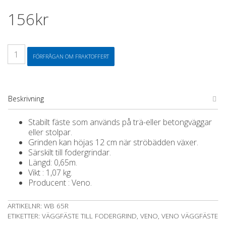
156
kr
Väggfäste
FÖRFRÅGAN OM FRAKTOFFERT
Runt
hål
mängd
Beskrivning
Stabilt fäste som används på trä-eller betongväggar
eller stolpar.
Grinden kan höjas 12 cm när ströbädden växer.
Särskilt till fodergrindar.
Längd: 0,65m.
Vikt : 1,07 kg.
Producent : Veno.
ARTIKELNR:
WB 65R
ETIKETTER:
VÄGGFÄSTE TILL FODERGRIND
,
VENO
,
VENO VÄGGFÄSTE