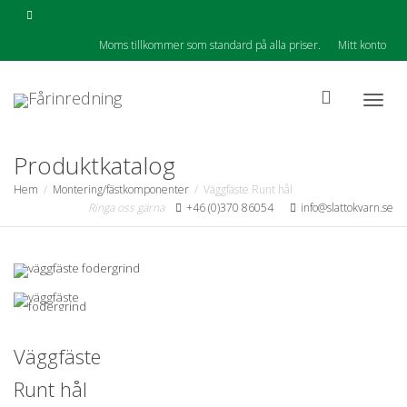
Moms tillkommer som standard på alla priser.
Mitt konto
Togg
Produktkatalog
Hem
Montering/fästkomponenter
Väggfäste Runt hål
Ringa oss gärna
+46 (0)370 86054
info@slattokvarn.se
navig
Väggfäste
Runt hål