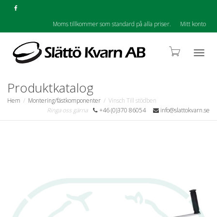
Moms tillkommer som standard på alla priser.
Mitt konto
Togg
Produktkatalog
Hem
Montering/fästkomponenter
Vinsch Till stödben
Ringa oss gärna
+46 (0)370 86054
info@slattokvarn.se
navig