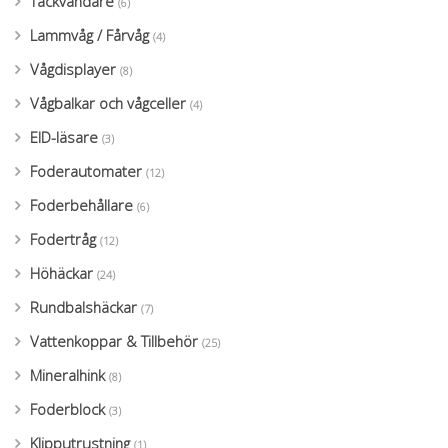
Tackvändare
(6)
Lammvåg / Fårvåg
(4)
Vågdisplayer
(8)
Vågbalkar och vågceller
(4)
EID-läsare
(3)
Foderautomater
(12)
Foderbehållare
(6)
Fodertråg
(12)
Höhäckar
(24)
Rundbalshäckar
(7)
Vattenkoppar & Tillbehör
(25)
Mineralhink
(8)
Foderblock
(3)
Klipputrustning
(1)