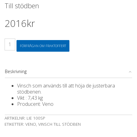
Till stödben
2016
kr
Vinsch
FÖRFRÅGAN OM FRAKTOFFERT
Till
stödben
mängd
Beskrivning
Vinsch som används till att höja de justerbara
stödbenen.
Vikt : 7,43 kg
Producent: Veno
ARTIKELNR:
LIE 100SP
ETIKETTER:
VENO
,
VINSCH TILL STÖDBEN